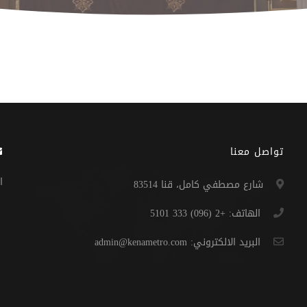
تواصل معنا
ا
شارع مصطفي كامل، قنا 83514
الهاتف: +2 (096) 333 5101
البريد الالكتروني: admin@kenametro.com